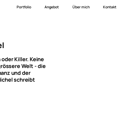
Portfolio
Angebot
Über mich
Kontakt
Branding
Websites
Werbung
Fotografie
el
oder Killer. Keine
grössere Welt - die
nanz und der
ichel schreibt